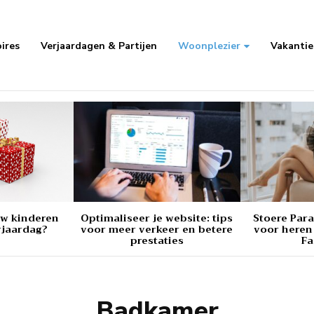
ires
Verjaardagen & Partijen
Woonplezier
Vakantie 
uw kinderen
Optimaliseer je website: tips
Stoere Par
rjaardag?
voor meer verkeer en betere
voor heren 
prestaties
Fa
Badkamer