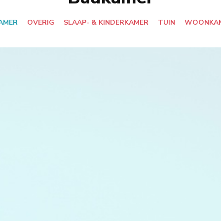
AMER
OVERIG
SLAAP- & KINDERKAMER
TUIN
WOONKA