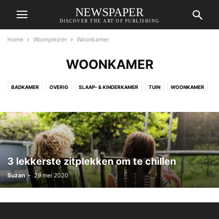
NEWSPAPER
DISCOVER THE ART OF PUBLISHING
Home
Woonplezier
Woonkamer
WOONKAMER
BADKAMER
OVERIG
SLAAP- & KINDERKAMER
TUIN
WOONKAMER
3 lekkerste zitplekken om te chillen
Suzan
-
29 mei 2020